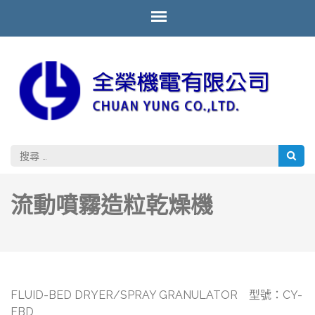
全
全榮用
心 顧
榮
客放心
機
電
有
搜
限
尋：
公
流動噴霧造粒乾燥機
司
FLUID-BED DRYER/SPRAY GRANULATOR 型號：CY-
FBD